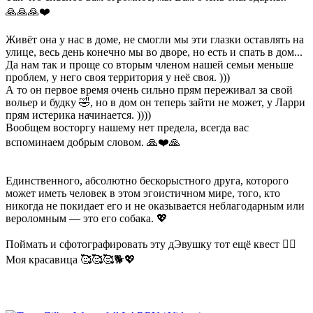
🙏🙏🙏❤️
Живёт она у нас в доме, не смогли мы эти глазки оставлять на
улице, весь день конечно мы во дворе, но есть и спать в дом...
Да нам так и проще со вторым членом нашей семьи меньше
проблем, у него своя территория у неё своя. )))
А то он первое время очень сильно прям переживал за свой
вольер и будку 🤣, но в дом он теперь зайти не может, у Ларри
прям истерика начинается. ))))
Вообщем восторгу нашему нет предела, всегда вас
вспоминаем добрым словом. 🙏❤️🙏
Единственного, абсолютно бескорыстного друга, которого
может иметь человек в этом эгоистичном мире, того, кто
никогда не покидает его и не оказывается неблагодарным или
вероломным — это его собака. 💖
Поймать и сфотографировать эту дЭвушку тот ещё квест 🤦‍♀️
Моя красавица 🥰🥰🥰🐕💖