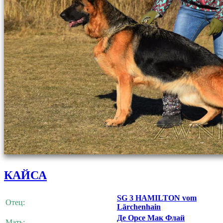
КАЙСА
SG 3 HAMILTON vom
Отец:
Lärchenhain
Де Орсе Мак Флай
Мать: